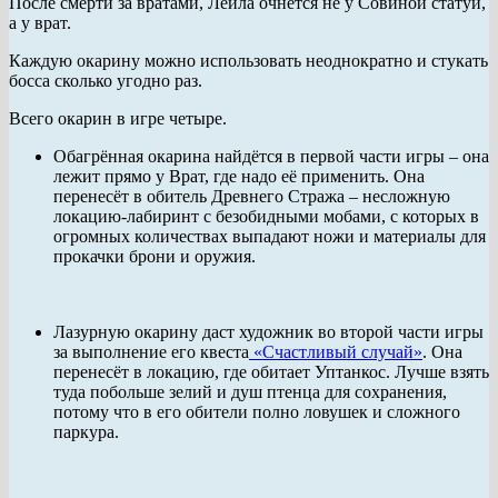
После смерти за вратами, Лейла очнётся не у Совиной статуи,
а у врат.
Каждую окарину можно использовать неоднократно и стукать
босса сколько угодно раз.
Всего окарин в игре четыре.
Обагрённая окарина найдётся в первой части игры – она
лежит прямо у Врат, где надо её применить. Она
перенесёт в обитель Древнего Стража – несложную
локацию-лабиринт с безобидными мобами, с которых в
огромных количествах выпадают ножи и материалы для
прокачки брони и оружия.
Лазурную окарину даст художник во второй части игры
за выполнение его квеста
«Счастливый случай»
. Она
перенесёт в локацию, где обитает Уптанкос. Лучше взять
туда побольше зелий и душ птенца для сохранения,
потому что в его обители полно ловушек и сложного
паркура.