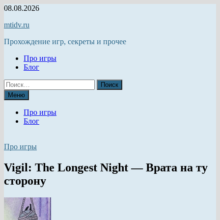
Перейти
08.08.2026
к
mtidv.ru
содержимому
Прохождение игр, секреты и прочее
Про игры
Блог
Найти:
Меню
Про игры
Блог
Про игры
Vigil: The Longest Night — Врата на ту
сторону