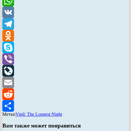
Twitter
WhatsApp
VK
Telegram
Odnoklassniki
Skype
Viber
LiveJournal
Email
Reddit
Метки
Vigil: The Longest Night
Отправить
Вам также может понравиться