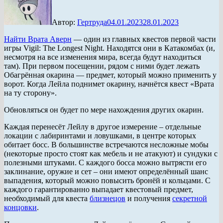
Автор:
Гертруда
04.01.2023
28.01.2023
Найти Врата Аверн
— один из главных квестов первой части
игры Vigil: The Longest Night. Находятся они в Катакомбах (и,
несмотря на все изменения мира, всегда будут находиться
там). При первом посещении, рядом с ними будет лежать
Обагрённая окарина — предмет, который можно применить у
ворот. Когда Лейла поднимет окарину, начнётся квест «Врата
на ту сторону».
Обновляться он будет по мере нахождения других окарин.
Каждая перенесёт Лейлу в другое измерение – отдельные
локации с лабиринтами и ловушками, в центре которых
обитает босс. В большинстве встречаются несложные мобы
(некоторые просто стоят как мебель и не атакуют) и сундуки с
полезными штуками. С каждого босса можно вытрясти его
заклинание, оружие и сет – они имеют определённый шанс
выпадения, который можно повысить бронёй и кольцами. С
каждого гарантированно выпадает квестовый предмет,
необходимый для квеста
близнецов
и получения
секретной
концовки
.