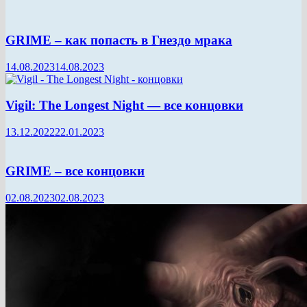
GRIME – как попасть в Гнездо мрака
14.08.2023
14.08.2023
Vigil: The Longest Night — все концовки
13.12.2022
22.01.2023
GRIME – все концовки
02.08.2023
02.08.2023