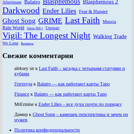
Blasphemous
Blasphemous 2
Balatro
Afterimage
Darkwood
Ender Lilies
Fear & Hunger
Last Faith
GRIME
Ghost Song
Minoria
Rain World
Umigari
Silent Hill f
Vigil: The Longest Night
Walking Trade
Wo Long
Комиксы
Свежие комментарии
aleksey sir
к
Last Faith – загадка с четырьмя статуями и
кубами
Гертруда
к
Balatro — как работают карты Таро
Finance
к
Balatro — как работают карты Таро
MrErmine
к
Ender Lilies – все духи почти по порядку
Дамир
к
Ghost Song – камешек перспективы и зачем он
нужен
Политика конфиденциальности