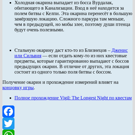
Холодная окарина выпадает из босса Вурдалак,
обитающего в Канализации. Вход в неё находится за
полем битвы с Келпи. Эта окарина перенесёт в большую
замёрзшую локацию. Сложного паркура там меньше,
чем в предыдущей, но мобы злее, поэтому души птенца
будут очень полезными.
Стальную окарину даст кто-то из Близнецов –
Дженис
или Сильвия
— если отдать кому-то из них квестовые
предметы, которые гарантированно выпадают с боссов
предыдущих окарин. В отличие от других, эта локация
состоит из одного только поля битвы с боссом.
Получение окарин и прохождение измерений влияет на
концовку игры
.
Полное прохождение Vigil: The Longest Night по квестам
Facebook