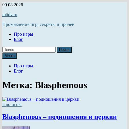
Перейти
09.08.2026
к
mtidv.ru
содержимому
Прохождение игр, секреты и прочее
Про игры
Блог
Найти:
Меню
Про игры
Блог
Метка:
Blasphemous
Про игры
Blasphemous – подношения в церкви