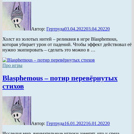
Автор:
Гертруда
03.04.2022
03.04.2022
0
Холст из золотых нитей – реликвия в игре Blasphemous,
которая убирает урон от падений. Чтобы эффект действовал её
нужно экипировать – сделать это можно в …
Про игры
Blasphemous – потир перевёрнутых
стихов
Автор:
Гертруда
16.01.2022
16.01.2022
0
Исследуя мир, внимательные игроки заметят, что у среза