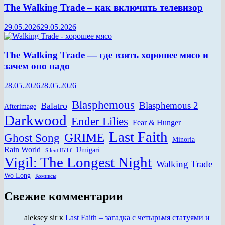
The Walking Trade – как включить телевизор
29.05.2026
29.05.2026
The Walking Trade — где взять хорошее мясо и
зачем оно надо
28.05.2026
28.05.2026
Blasphemous
Blasphemous 2
Balatro
Afterimage
Darkwood
Ender Lilies
Fear & Hunger
Last Faith
GRIME
Ghost Song
Minoria
Rain World
Umigari
Silent Hill f
Vigil: The Longest Night
Walking Trade
Wo Long
Комиксы
Свежие комментарии
aleksey sir
к
Last Faith – загадка с четырьмя статуями и