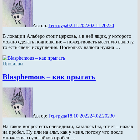
Автор:
Гертруда
02.11.2022
02.11.2022
0
В локации Альберо стоит церковь, а в ней ящик, у которого
можно сделать подношение – пожертвовать местную валюту,
то есть слёзы искупления. Поскольку валюта нужна …
Про игры
Blasphemous – как прыгать
Автор:
Гертруда
18.10.2022
24.02.2023
0
На такой вопрос есть очевидный, казалось бы, ответ – нажав
на пробел. Ну или на альт, как у меня, потому что после
множества соулслайков пробел …