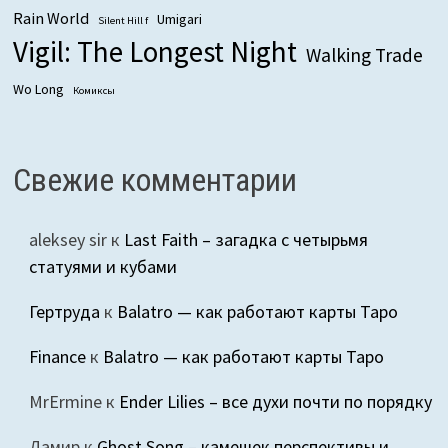
Rain World
Umigari
Silent Hill f
Vigil: The Longest Night
Walking Trade
Wo Long
Комиксы
Свежие комментарии
aleksey sir
к
Last Faith – загадка с четырьмя
статуями и кубами
Гертруда
к
Balatro — как работают карты Таро
Finance
к
Balatro — как работают карты Таро
MrErmine
к
Ender Lilies – все духи почти по порядку
Дамир
к
Ghost Song – камешек перспективы и