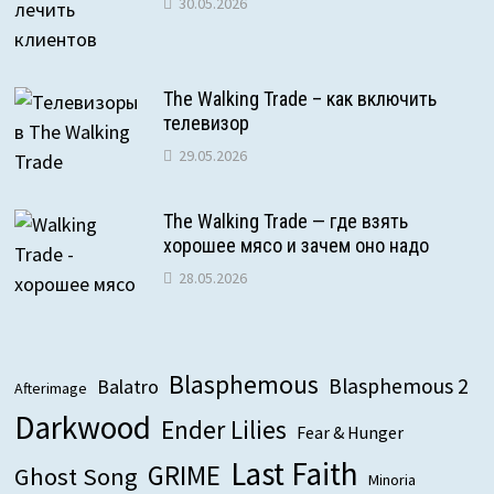
30.05.2026
The Walking Trade – как включить
телевизор
29.05.2026
The Walking Trade — где взять
хорошее мясо и зачем оно надо
28.05.2026
Blasphemous
Blasphemous 2
Balatro
Afterimage
Darkwood
Ender Lilies
Fear & Hunger
Last Faith
GRIME
Ghost Song
Minoria