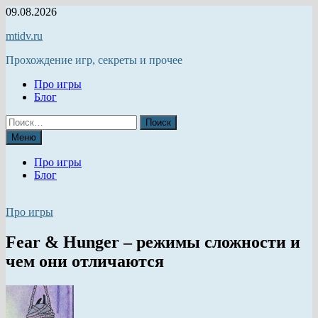
Перейти
09.08.2026
к
mtidv.ru
содержимому
Прохождение игр, секреты и прочее
Про игры
Блог
Найти:
Меню
Про игры
Блог
Про игры
Fear & Hunger – режимы сложности и
чем они отличаются