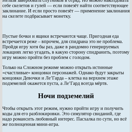
Нельзя завербовать спутников в отряд. Но можно наколдовать
себе скелетов и гулей — если повезёт найти соответствующее
заклинание. И если просто повезёт — применение заклинания
на скелете подбрасывает монетку.
Пустые бочки и ящики встречаются чаще. Пригодная еда
встречается реже – впрочем, для спидрана это не проблема.
Пройдя игру хотя бы раз, даже в рандомно генерируемых
локациях легко угадать, в какую сторону спидранить, поэтому
игру можно пройти без проблем с голодом.
Только на Сложном режиме можно открыть истинные
«счастливые» концовки персонажей. Однако будут закрыты
концовки Девочки и Ле’Гарда – клетка на верхнем этаже
подземелий окажется пуста, а Ле’Гард всегда мёртв.
Ночи подземелий
Чтобы открыть этот режим, нужно пройти игру и получить
коды для его разблокировки. Это симулятор свиданий, где
надо романсить любовный интерес. Пасхалка по сути, но всё
же полноценная мини-игра.