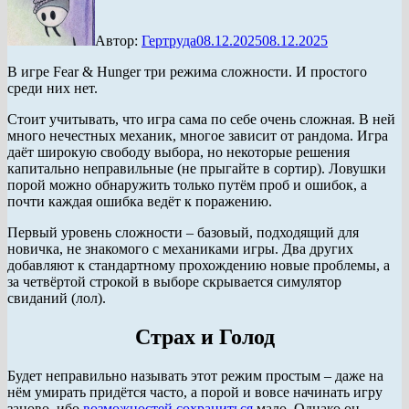
Автор:
Гертруда
08.12.2025
08.12.2025
В игре Fear & Hunger три режима сложности. И простого
среди них нет.
Стоит учитывать, что игра сама по себе очень сложная. В ней
много нечестных механик, многое зависит от рандома. Игра
даёт широкую свободу выбора, но некоторые решения
капитально неправильные (не прыгайте в сортир). Ловушки
порой можно обнаружить только путём проб и ошибок, а
почти каждая ошибка ведёт к поражению.
Первый уровень сложности – базовый, подходящий для
новичка, не знакомого с механиками игры. Два других
добавляют к стандартному прохождению новые проблемы, а
за четвёртой строкой в выборе скрывается симулятор
свиданий (лол).
Страх и Голод
Будет неправильно называть этот режим простым – даже на
нём умирать придётся часто, а порой и вовсе начинать игру
заново, ибо
возможностей сохраниться
мало. Однако он