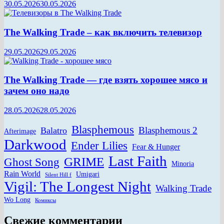
30.05.2026
30.05.2026
The Walking Trade – как включить телевизор
29.05.2026
29.05.2026
The Walking Trade — где взять хорошее мясо и
зачем оно надо
28.05.2026
28.05.2026
Blasphemous
Blasphemous 2
Balatro
Afterimage
Darkwood
Ender Lilies
Fear & Hunger
Last Faith
GRIME
Ghost Song
Minoria
Rain World
Umigari
Silent Hill f
Vigil: The Longest Night
Walking Trade
Wo Long
Комиксы
Свежие комментарии