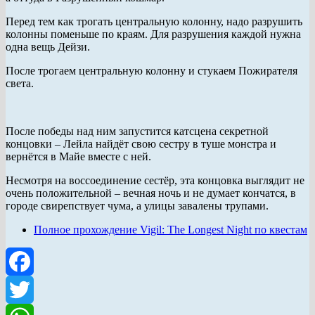
Перед тем как трогать центральную колонну, надо разрушить
колонны поменьше по краям. Для разрушения каждой нужна
одна вещь Дейзи.
После трогаем центральную колонну и стукаем Пожирателя
света.
После победы над ним запустится катсцена секретной
концовки – Лейла найдёт свою сестру в туше монстра и
вернётся в Майе вместе с ней.
Несмотря на воссоединение сестёр, эта концовка выглядит не
очень положительной – вечная ночь и не думает кончатся, в
городе свирепствует чума, а улицы завалены трупами.
Полное прохождение Vigil: The Longest Night по квестам
Facebook