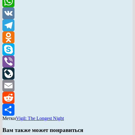
Twitter
WhatsApp
VK
Telegram
Odnoklassniki
Skype
Viber
LiveJournal
Email
Reddit
Метки
Vigil: The Longest Night
Отправить
Вам также может понравиться