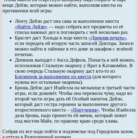
вещи Дейзи, которые можно найти, выполняя квесты на
протяжении всей игры:
Ленту Дейзи даст она сама за выполнение квеста
«Найти Дейзи»
— надо собрать все предметы из её
списка важных дел и поговорить с ней несколько раз.
Браслет даст Хильда в ходе квеста
«Древняя печать»
,
если передать ей вторую часть записей Доктора. Записи
можно найти в тайнике в его доме за шкафом с зелёной
печатью.
Дневник выпадет с босса Дефиль. Попасть к ней можно,
использовав Стальную окарину у Врат в Катакомбах. В
свою очередь Стальную окарину даст кто-то из
Близнецов за выполнение их квеста
(для которого
нужны все остальные окарины).
Брошь Дейзи даст Изабелла на мельнице в третьей части
игры, если доживёт. Чтобы она пережила чуму, надо во
второй части игры дать ей Особый напиток Дейзи,
который даст сестра героини за выполнение другого
второстепенного квеста –
«Поручения»
. Чтобы Изабелла
дала брошь, надо принести ей мячик, который лежит
под мостом Майе, по правому краю среди хлама.
Собрав их все надо пойти в подземелье под Городским залом,
а оттуда в Разрушенный кошмар.