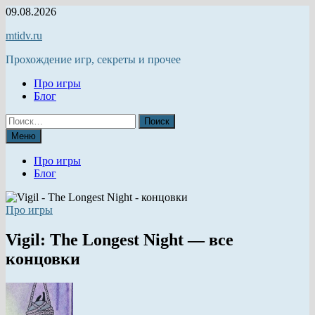
Перейти
09.08.2026
к
mtidv.ru
содержимому
Прохождение игр, секреты и прочее
Про игры
Блог
Найти:
Меню
Про игры
Блог
Про игры
Vigil: The Longest Night — все
концовки