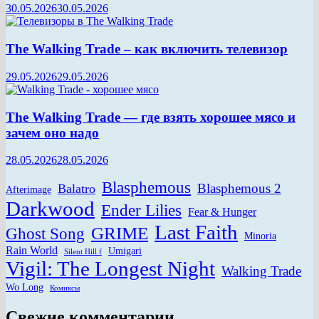
30.05.2026
30.05.2026
The Walking Trade – как включить телевизор
29.05.2026
29.05.2026
The Walking Trade — где взять хорошее мясо и
зачем оно надо
28.05.2026
28.05.2026
Blasphemous
Blasphemous 2
Balatro
Afterimage
Darkwood
Ender Lilies
Fear & Hunger
Last Faith
GRIME
Ghost Song
Minoria
Rain World
Umigari
Silent Hill f
Vigil: The Longest Night
Walking Trade
Wo Long
Комиксы
Свежие комментарии