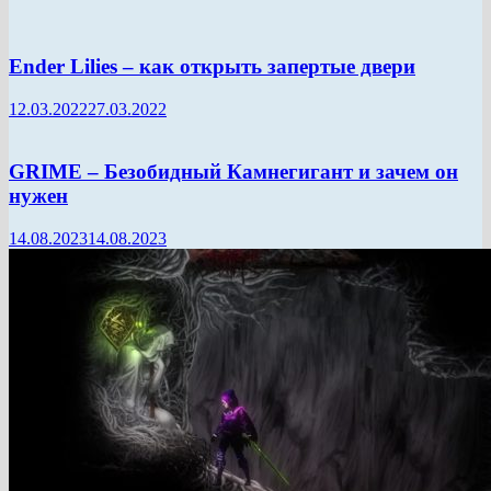
Ender Lilies – как открыть запертые двери
12.03.2022
27.03.2022
GRIME – Безобидный Камнегигант и зачем он
нужен
14.08.2023
14.08.2023