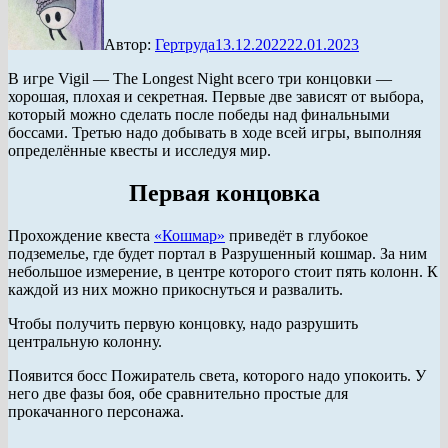
Автор:
Гертруда
13.12.2022
22.01.2023
В игре Vigil — The Longest Night всего три концовки —
хорошая, плохая и секретная. Первые две зависят от выбора,
который можно сделать после победы над финальными
боссами. Третью надо добывать в ходе всей игры, выполняя
определённые квесты и исследуя мир.
Первая концовка
Прохождение квеста
«Кошмар»
приведёт в глубокое
подземелье, где будет портал в Разрушенный кошмар. За ним
небольшое измерение, в центре которого стоит пять колонн. К
каждой из них можно прикоснуться и развалить.
Чтобы получить первую концовку, надо разрушить
центральную колонну.
Появится босс Пожиратель света, которого надо упокоить. У
него две фазы боя, обе сравнительно простые для
прокачанного персонажа.