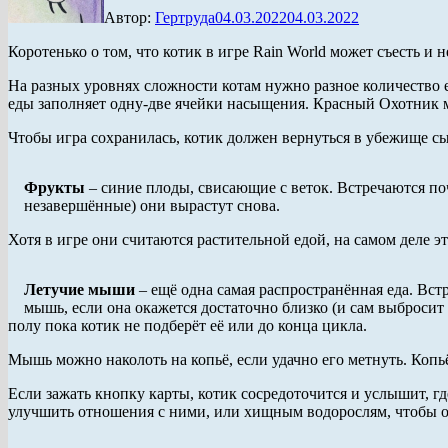
Автор:
Гертруда
04.03.2022
04.03.2022
Коротенько о том, что котик в игре Rain World может съесть и н
На разных уровнях сложности котам нужно разное количество
еды заполняет одну-две ячейки насыщения. Красный Охотник мож
Чтобы игра сохранилась, котик должен вернуться в убежище сы
Фрукты
– синие плоды, свисающие с веток. Встречаются почт
незавершённые) они вырастут снова.
Хотя в игре они считаются растительной едой, на самом деле эт
Летучие мыши
– ещё одна самая распространённая еда. Встр
мышь, если она окажется достаточно близко (и сам выбросит 
полу пока котик не подберёт её или до конца цикла.
Мышь можно наколоть на копьё, если удачно его метнуть. Копь
Если зажать кнопку карты, котик сосредоточится и услышит, 
улучшить отношения с ними, или хищным водорослям, чтобы о