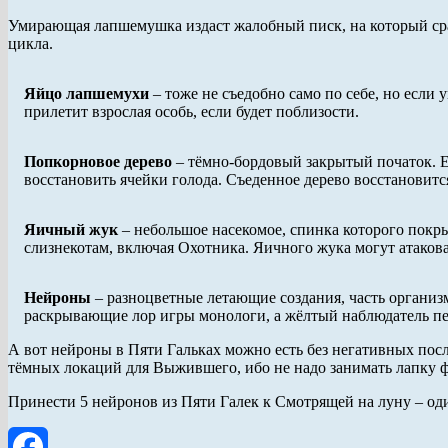
Умирающая лапшемушка издаст жалобный писк, на который сразу
цикла.
Яйцо лапшемухи
– тоже не съедобно само по себе, но если
прилетит взрослая особь, если будет поблизости.
Попкорновое дерево
– тёмно-бордовый закрытый початок. Ес
восстановить ячейки голода. Съеденное дерево восстановится
Яичный жук
– небольшое насекомое, спинка которого покры
слизнекотам, включая Охотника. Яичного жука могут атакова
Нейроны
– разноцветные летающие создания, часть организм
раскрывающие лор игры монологи, а жёлтый наблюдатель пер
А вот нейроны в Пяти Гальках можно есть без негативных после
тёмных локаций для Выжившего, ибо не надо занимать лапку 
Принести 5 нейронов из Пяти Галек к Смотрящей на луну – оди