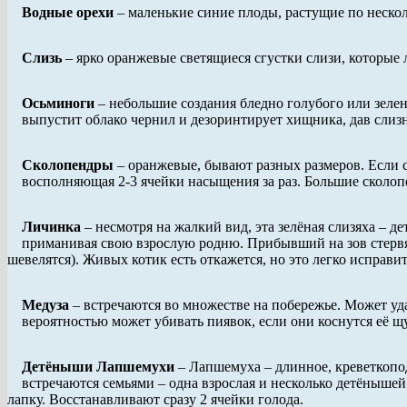
Водные орехи
– маленькие синие плоды, растущие по несколь
Слизь
– ярко оранжевые светящиеся сгустки слизи, которые л
Осьминоги
– небольшие создания бледно голубого или зелен
выпустит облако чернил и дезоринтирует хищника, дав слизне
Сколопендры
– оранжевые, бывают разных размеров. Если с
восполняющая 2-3 ячейки насыщения за раз. Большие сколоп
Личинка
– несмотря на жалкий вид, эта зелёная слизяха – 
приманивая свою взрослую родню. Прибывший на зов стервят
шевелятся). Живых котик есть откажется, но это легко исправи
Медуза
– встречаются во множестве на побережье. Может уд
вероятностью может убивать пиявок, если они коснутся её щуп
Детёныши Лапшемухи
– Лапшемуха – длинное, креветкопод
встречаются семьями – одна взрослая и несколько детёнышей
лапку. Восстанавливают сразу 2 ячейки голода.