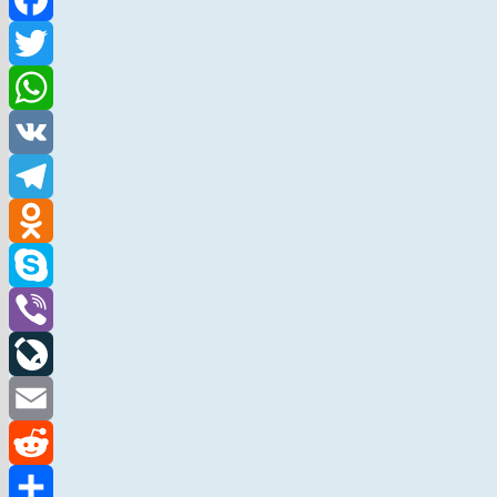
Facebook
Twitter
WhatsApp
VK
Telegram
Odnoklassniki
Skype
Viber
LiveJournal
Email
Reddit