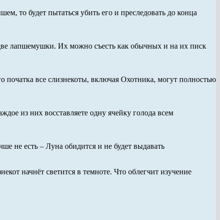
ем, то будет пытаться убить его и преследовать до конца
 две лапшемушки. Их можно съесть как обычных и на их писк
го початка все слизнекоты, включая Охотника, могут полностью
аждое из них восставляете одну ячейку голода всем
чше не есть – Луна обидится и не будет выдавать
некот начнёт светится в темноте. Что облегчит изучение