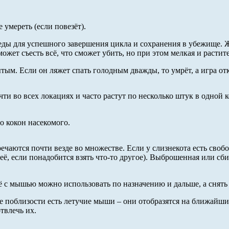
е умереть (если повезёт).
 еды для успешного завершения цикла и сохранения в убежище.
ет съесть всё, что сможет убить, но при этом мелкая и растите
тым. Если он ляжет спать голодным дважды, то умрёт, а игра от
и во всех локациях и часто растут по несколько штук в одной к
о кокон насекомого.
ечаются почти везде во множестве. Если у слизнекота есть своб
её, если понадобится взять что-то другое). Выброшенная или сби
ё с мышью можно использовать по назначению и дальше, а снять
где поблизости есть летучие мыши – они отобразятся на ближа
твлечь их.