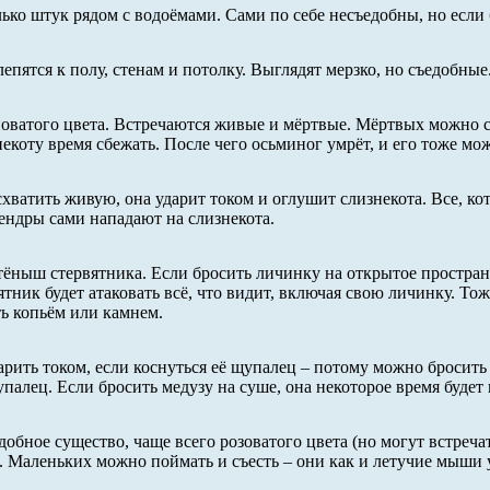
ко штук рядом с водоёмами. Сами по себе несъедобны, но если бр
епятся к полу, стенам и потолку. Выглядят мерзко, но съедобные
оватого цвета. Встречаются живые и мёртвые. Мёртвых можно ср
коту время сбежать. После чего осьминог умрёт, и его тоже мож
хватить живую, она ударит током и оглушит слизнекота. Все, ко
ендры сами нападают на слизнекота.
детёныш стервятника. Если бросить личинку на открытое простран
ник будет атаковать всё, что видит, включая свою личинку. Тож
ть копьём или камнем.
арить током, если коснуться её щупалец – потому можно бросить
алец. Если бросить медузу на суше, она некоторое время будет и
обное существо, чаще всего розоватого цвета (но могут встреча
. Маленьких можно поймать и съесть – они как и летучие мыши у