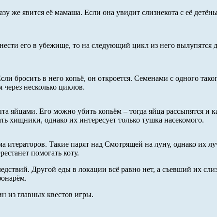
 же явится её мамаша. Если она увидит слизнекота с её детёныш
 унести его в убежище, то на следующий цикл из него вылупятся
ли бросить в него копьё, он откроется. Семенами с одного тако
 через несколько циклов.
та яйцами. Его можно убить копьём – тогда яйца рассыпятся и к
ть хищники, однако их интересует только тушка насекомого.
а итераторов. Такие парят над Смотрящей на луну, однако их лу
естанет помогать коту.
дствий. Другой еды в локации всё равно нет, а съевший их слиз
фонарём.
н из главных квестов игры.