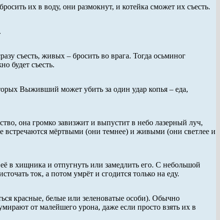
осить их в воду, они размокнут, и котейка сможет их съесть.
.
азу съесть, живых – бросить во врага. Тогда осьминог
но будет съесть.
торых Выживший может убить за один удар копья – еда,
ство, она громко завизжит и выпустит в небо лазерный луч,
е встречаются мёртвыми (они темнее) и живыми (они светлее и
 её в хищника и отпугнуть или замедлить его. С небольшой
сточать ток, а потом умрёт и сгодится только на еду.
ться красные, белые или зеленоватые особи). Обычно
мирают от малейшего урона, даже если просто взять их в