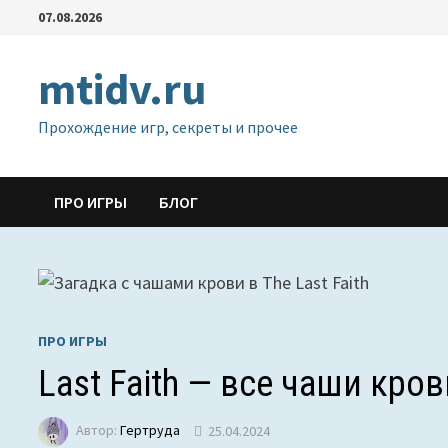
Перейти
07.08.2026
к
содержимому
mtidv.ru
Прохождение игр, секреты и прочее
ПРО ИГРЫ
БЛОГ
ПРО ИГРЫ
Last Faith — все чаши кров
Автор:
Гертруда
25.04.2024