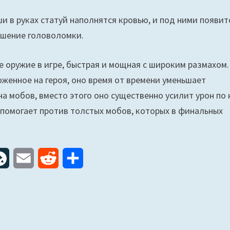
и в руках статуй наполнятся кровью, и под ними появит
решение головоломки.
е оружие в игре, быстрая и мощная с широким размахом.
оженное на героя, оно время от времени уменьшает
 на мобов, вместо этого оно существенно усилит урон по 
е помогает против толстых мобов, которых в финальных
L
E
R
О
i
m
e
т
v
a
d
п
e
i
d
р