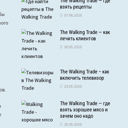
The Walking Trade — где
взять рецепты
бы
07.06.2026
вого
The Walking Trade — как
лечить клиентов
30.05.2026
The Walking Trade – как
включить телевизор
29.05.2026
ов.
The Walking Trade — где
о
взять хорошее мясо и
е
зачем оно надо
28.05.2026