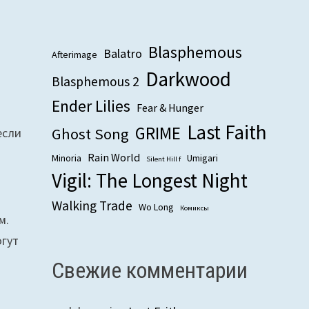
Blasphemous
Balatro
Afterimage
Darkwood
Blasphemous 2
Ender Lilies
Fear & Hunger
Last Faith
GRIME
Ghost Song
если
Rain World
Minoria
Umigari
Silent Hill f
Vigil: The Longest Night
Walking Trade
Wo Long
Комиксы
м.
огут
Свежие комментарии