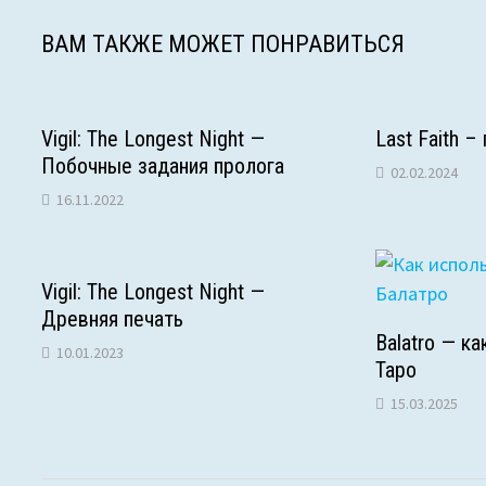
b
t
s
g
k
e
r
ВАМ ТАКЖЕ МОЖЕТ ПОНРАВИТЬСЯ
o
e
A
r
l
o
r
p
a
a
Vigil: The Longest Night —
Last Faith –
k
p
m
s
Побочные задания пролога
02.02.2024
s
16.11.2022
n
i
Vigil: The Longest Night —
Древняя печать
k
Balatro — к
10.01.2023
Таро
i
15.03.2025