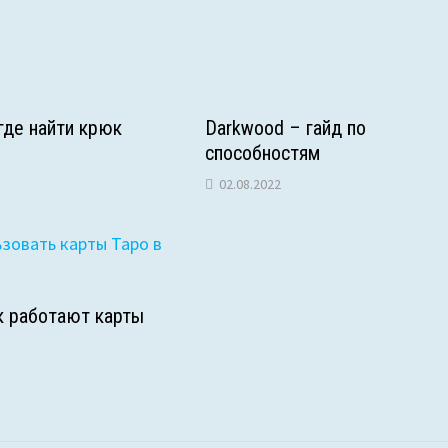
J
l
i
а
o
t
в
u
и
 где найти крюк
Darkwood – гайд по
r
т
способностям
n
ь
02.08.2022
a
l
ак работают карты