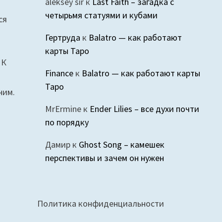
aleksey sir
к
Last Faith – загадка с
четырьмя статуями и кубами
ся
Гертруда
к
Balatro — как работают
карты Таро
 К
Finance
к
Balatro — как работают карты
Таро
ним.
MrErmine
к
Ender Lilies – все духи почти
по порядку
Дамир
к
Ghost Song – камешек
перспективы и зачем он нужен
Политика конфиденциальности