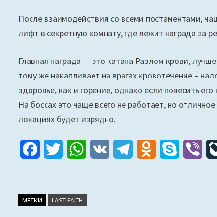
После взаимодействия со всеми постаментами, чаш
лифт в секретную комнату, где лежит награда за 
Главная награда — это катана Разлом крови, лучше
тому же накапливает на врагах кровотечение – нал
здоровье, как и горение, однако если повесить его
На боссах это чаще всего не работает, но отлично
локациях будет изрядно.
F
T
W
V
T
O
S
V
a
w
h
K
e
d
k
i
c
i
a
l
n
y
b
МЕТКИ
LAST FAITH
e
t
t
e
o
p
e